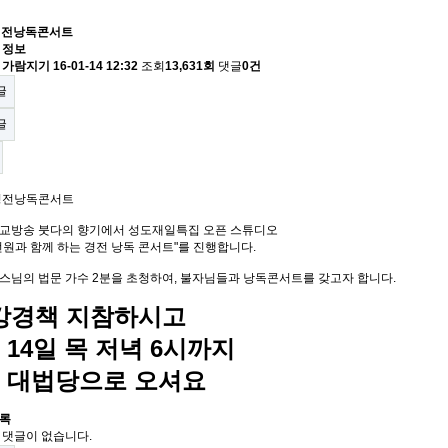
 경전낭독콘서트
 정보
자
가람지기
16-01-14 12:32
조회
13,631회
댓글
0건
글
글
 경전낭독콘서트
불교방송 붓다의 향기에서 성도재일특집 오픈 스튜디오
선원과 함께 하는 경전 낭독 콘서트"를 진행합니다.
스님의 법문 가수 2분을 초청하여, 불자님들과 낭독콘서트를 갖고자 합니다.
강경책 지참하시고
 14일 목 저녁 6시까지
층 대법당으로 오셔요
록
 댓글이 없습니다.