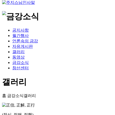
공지사항
월간행사
언론속의 금강
자유게시판
갤러리
동영상
금강소식
참선센터
갤러리
홈
금강소식
갤러리
(정신, 정해, 정행)