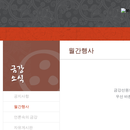
월간행사
금강선원의
공지사항
우선 바
월간행사
언론속의 금강
자유게시판