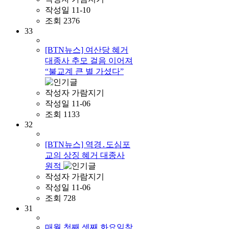
작성일
11-10
조회
2376
33
[BTN뉴스] 여산당 혜거
대종사 추모 걸음 이어져
“불교계 큰 별 가셨다”
작성자
가람지기
작성일
11-06
조회
1133
32
[BTN뉴스] 역경․도심포
교의 상징 혜거 대종사
원적
작성자
가람지기
작성일
11-06
조회
728
31
매월 첫째,셋째 화요일참