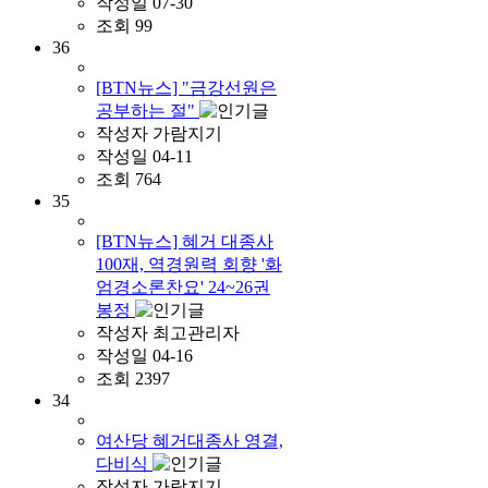
작성일
07-30
조회
99
36
[BTN뉴스] "금강선원은
공부하는 절"
작성자
가람지기
작성일
04-11
조회
764
35
[BTN뉴스] 혜거 대종사
100재, 역경원력 회향 '화
엄경소론찬요' 24~26권
봉정
작성자
최고관리자
작성일
04-16
조회
2397
34
여산당 혜거대종사 영결,
다비식
작성자
가람지기