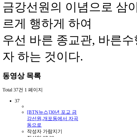
금강선원의 이념으로 삼아 
르게 행하게 하여
우선 바른 종교관, 바른수
자 하는 것이다.
동영상
목록
Total 37건
1 페이지
37
[BTN뉴스]30년 포교 금
강선원,개포동에서 자곡
동으로
작성자
가람지기