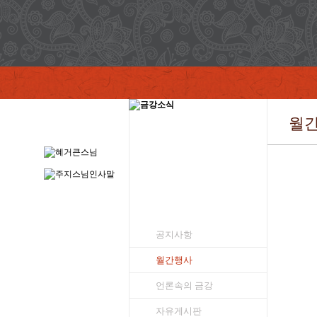
월
공지사항
월간행사
언론속의 금강
자유게시판