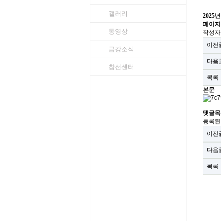
갤러리
2025
페이지
동영상
작성
이전
금강소식
다음
참선센터
목록
본문
댓글목
등록된
이전
다음
목록