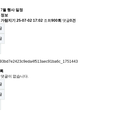
년 7월 행사 일정
 정보
자
가람지기
25-07-02 17:02
조회
900회
댓글
0건
글
글
록
 댓글이 없습니다.
글
글