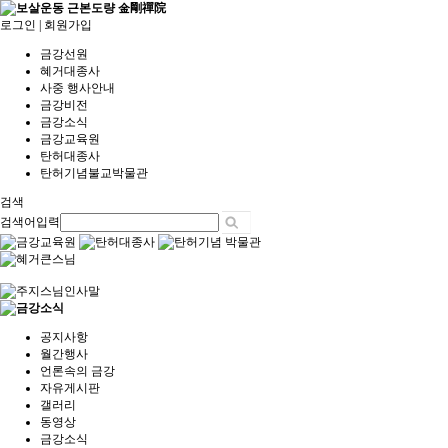
로그인
|
회원가입
금강선원
혜거대종사
사중 행사안내
금강비전
금강소식
금강교육원
탄허대종사
탄허기념불교박물관
검색
검색어입력
공지사항
월간행사
언론속의 금강
자유게시판
갤러리
동영상
금강소식