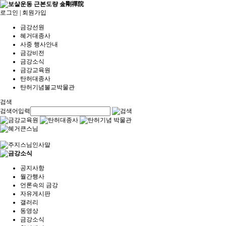
로그인
|
회원가입
금강선원
혜거대종사
사중 행사안내
금강비전
금강소식
금강교육원
탄허대종사
탄허기념불교박물관
검색
검색어입력
공지사항
월간행사
언론속의 금강
자유게시판
갤러리
동영상
금강소식