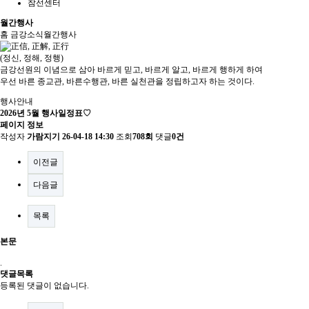
참선센터
월간행사
홈
금강소식
월간행사
(정신, 정해, 정행)
금강선원의 이념으로 삼아 바르게 믿고, 바르게 알고, 바르게 행하게 하여
우선 바른 종교관, 바른수행관, 바른 실천관을 정립하고자 하는 것이다.
행사안내
2026년 5월 행사일정표♡
페이지 정보
작성자
가람지기
26-04-18 14:30
조회
708회
댓글
0건
이전글
다음글
목록
본문
.
댓글목록
등록된 댓글이 없습니다.