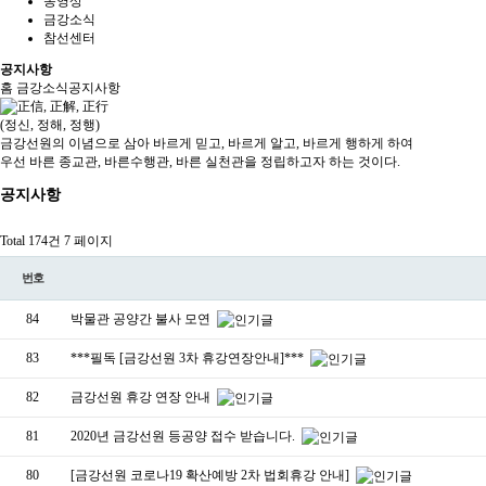
동영상
금강소식
참선센터
공지사항
홈
금강소식
공지사항
(정신, 정해, 정행)
금강선원의 이념으로 삼아 바르게 믿고, 바르게 알고, 바르게 행하게 하여
우선 바른 종교관, 바른수행관, 바른 실천관을 정립하고자 하는 것이다.
공지사항
Total 174건
7 페이지
번호
84
박물관 공양간 불사 모연
83
***필독 [금강선원 3차 휴강연장안내]***
82
금강선원 휴강 연장 안내
81
2020년 금강선원 등공양 접수 받습니다.
80
[금강선원 코로나19 확산예방 2차 법회휴강 안내]