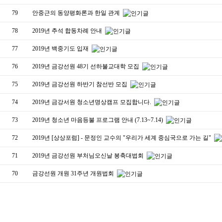
79
안중근의 동양평화론과 한일 관계
78
2019년 추석 합동차례 안내
77
2019년 백중기도 입재
76
2019년 금강선원 48기 선하불교대학 모집
75
2019년 금강선원 하반기 참선반 모집
74
2019년 금강서원 청소년명상캠프 모집합니다.
73
2019년 청소년 마음등불 프로그램 안내 (7.13~7.14)
72
2019년 [상상포럼] - 문정인 교수의 "우리가 세계 중심국으로 가는 길"
71
2019년 금강선원 부처님오신날 봉축대법회
70
금강선원 개원 31주년 개원법회