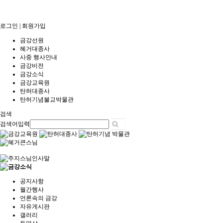
로그인
|
회원가입
금강선원
혜거대종사
사중 행사안내
금강비전
금강소식
금강교육원
탄허대종사
탄허기념불교박물관
검색
검색어입력
공지사항
월간행사
언론속의 금강
자유게시판
갤러리