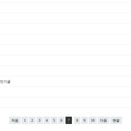
처음
1
2
3
4
5
6
7
8
9
10
다음
맨끝