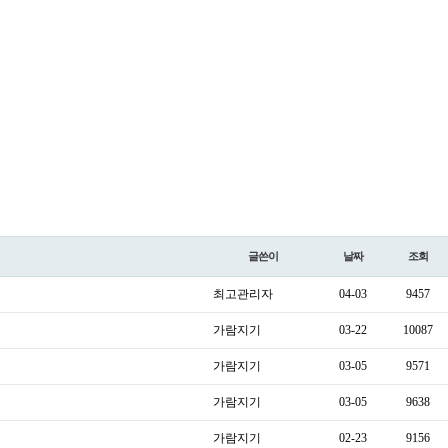
글쓴이
날짜
조회
최고관리자
04-03
9457
가람지기
03-22
10087
가람지기
03-05
9571
가람지기
03-05
9638
가람지기
02-23
9156