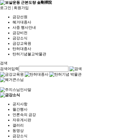
로그인
|
회원가입
금강선원
혜거대종사
사중 행사안내
금강비전
금강소식
금강교육원
탄허대종사
탄허기념불교박물관
검색
검색어입력
공지사항
월간행사
언론속의 금강
자유게시판
갤러리
동영상
금강소식