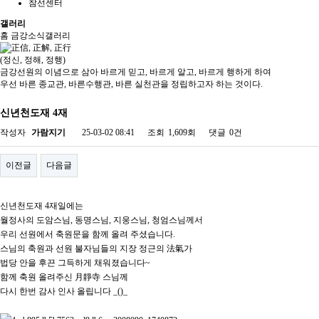
참선센터
갤러리
홈
금강소식
갤러리
(정신, 정해, 정행)
금강선원의 이념으로 삼아 바르게 믿고, 바르게 알고, 바르게 행하게 하여
우선 바른 종교관, 바른수행관, 바른 실천관을 정립하고자 하는 것이다.
신년천도재 4재
작성자
가람지기
25-03-02 08:41
조회
1,609회
댓글
0건
이전글
다음글
신년천도재 4재일에는
월정사의 도암스님, 동명스님, 지웅스님, 청엄스님께서
우리 선원에서 축원문을 함께 올려 주셨습니다.
스님의 축원과 선원 불자님들의 지장 정근의 法氣가
법당 안을 후끈 그득하게 채워졌습니다~
함께 축원 올려주신 月靜寺 스님께
다시 한번 감사 인사 올립니다 _()_