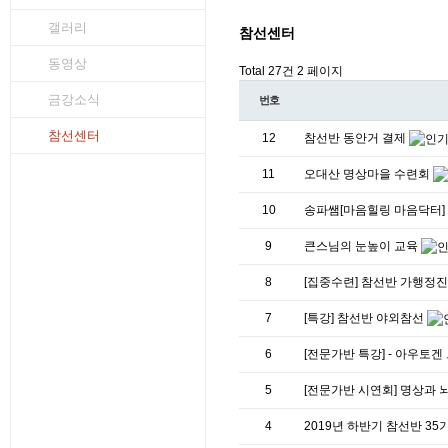
갤러리
참선센터
동영상
Total 27건
2 페이지
금강소식
번호
참선센터
12
참선반 동안거 결제
11
오대산 명상마을 수련회
10
송파쌤[마음힐링 마음닥터]
9
큰스님의 눈높이 교육
8
[집중수련] 참선반 가행정
7
[특강] 참선반 야외참선
6
[전문가반 특강] - 아우토
5
[전문가반 시연회] 명상과
4
2019년 하반기 참선반 3