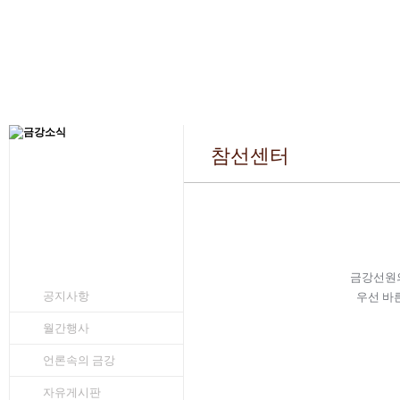
참선센터
금강선원의
공지사항
우선 바
월간행사
언론속의 금강
자유게시판